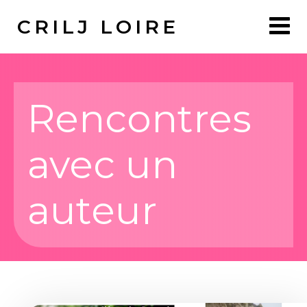
CRILJ LOIRE
Accueil
Rencontres
Nous connaître
avec un
Blog
Album
auteur
Le conte
Rencontres avec un auteur
Le voyage lecture