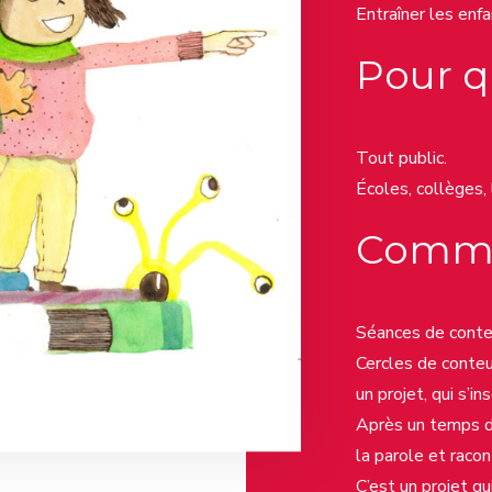
Entraîner les enfa
Pour q
Tout public.
Écoles, collèges,
Comm
Séances de cont
Cercles de conteur
un projet, qui s’i
Après un temps d’
la parole et racon
C’est un projet qu