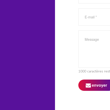
1000 caractères res
envoyer