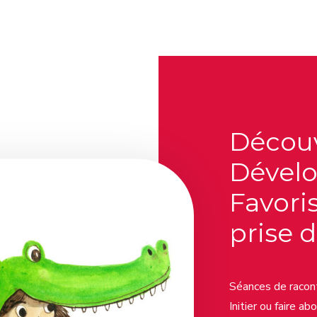
Découv
Dévelo
Favoris
prise d
Séances de racon
Initier ou faire a